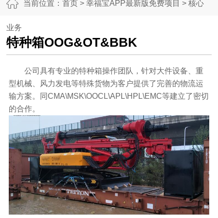
当前位置：
首页
>
幸福宝APP最新版免费项目
>
核心
业务
特种箱OOG&OT&BBK
公司具有专业的特种箱操作团队，针对大件设备、重
型机械、风力发电等特殊货物为客户提供了完善的物流运
输方案。同CMA\MSK\OOCL\APL\HPL\EMC等建立了密切
的合作。